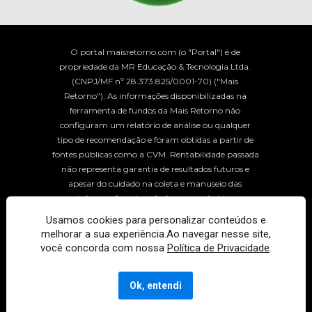
O portal maisretorno.com (o "Portal") é de 
propriedade da MR Educação & Tecnologia Ltda. 
(CNPJ/MF nº 28.373.825/0001-70) ("Mais 
Retorno"). As informações disponibilizadas na 
ferramenta de fundos da Mais Retorno não 
configuram um relatório de análise ou qualquer 
tipo de recomendação e foram obtidas a partir de 
fontes públicas como a CVM. Rentabilidade passada 
não representa garantia de resultados futuros e 
apesar do cuidado na coleta e manuseio das 
informações, elas não foram conferidas 
individualmente. As informações são enviadas pelos 
Usamos cookies para personalizar conteúdos e
próprios gestores aos órgãos reguladores e podem 
melhorar a sua experiência.Ao navegar nesse site,
haver divergências pontuais e atraso em 
você concorda com nossa
Política de Privacidade
.
determinadas atualizações. 
Ok, entendi
® Mais Retorno / Todos os direitos reservados