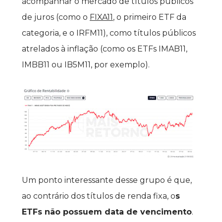
acompanhar o mercado de títulos públicos 
de juros (como o 
FIXA11
, o primeiro ETF da 
categoria, e o IRFM11), como títulos públicos 
atrelados à inflação (como os ETFs IMAB11, 
IMBB11 ou IB5M11, por exemplo).
Um ponto interessante desse grupo é que, 
ao contrário dos títulos de renda fixa, o
s 
ETFs não possuem data de vencimento
. 