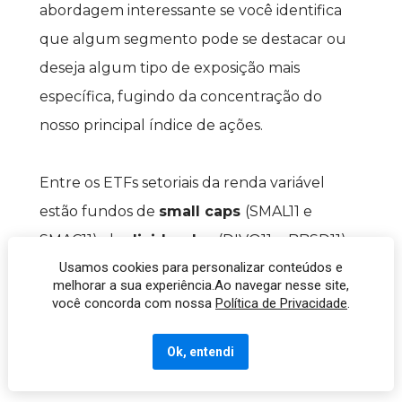
abordagem interessante se você identifica 
que algum segmento pode se destacar ou 
deseja algum tipo de exposição mais 
específica, fugindo da concentração do 
nosso principal índice de ações.
Entre os ETFs setoriais da renda variável 
estão fundos de 
small caps 
(SMAL11 e 
SMAC11), de 
dividendos
 (DIVO11 e BBSD11) 
Usamos cookies para personalizar conteúdos e
ou até 
segmentos específicos
 — casos de 
melhorar a sua experiência.Ao navegar nesse site,
materiais básicos (MATB11), instituições 
você concorda com nossa
Política de Privacidade
.
financeiras (FIND11) ou boas governanças 
Ok, entendi
corporativas (GOVE11).